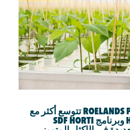
مزارع ROELANDS PLANT FARMS تتوسع أكثر مع
أنظمة الزراعة HAWE وبرنامج SDF HORTI