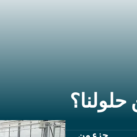
حلولنا؟
جزء من