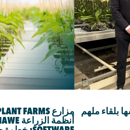
ى الـ 67 لتأسيسها بلقاء ملهم
SOFTWARE: خطوة جديدة في الإكثار المتميز